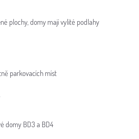
né plochy, domy mají vylité podlahy
etně parkovacích míst
4
ové domy BD3 a BD4