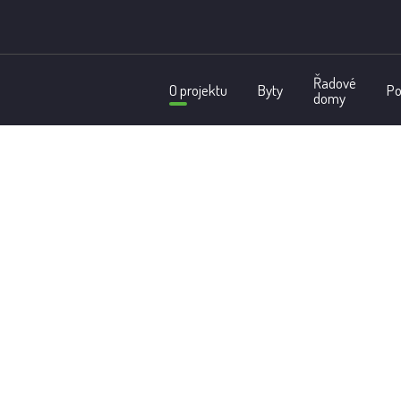
Řadové
O projektu
Byty
P
domy