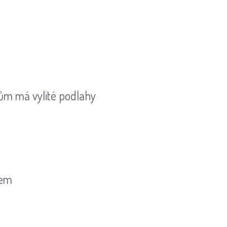
ům má vylité podlahy
mem