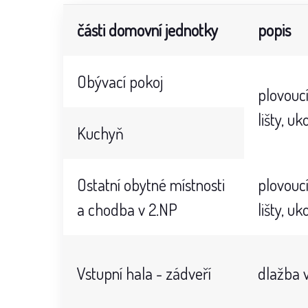
části domovní jednotky
popis
Obývací pokoj
plovouc
lišty, u
Kuchyň
Ostatní obytné místnosti
plovouc
a chodba v 2.NP
lišty, u
Vstupní hala - zádveří
dlažba v