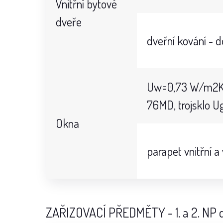
Vnitřní bytové
dveře
dveřní kování - 
Uw=0,73 W/m2K p
76MD, trojsklo U
Okna
parapet vnitřní a
ZAŘIZOVACÍ PŘEDMĚTY - 1. a 2. NP 