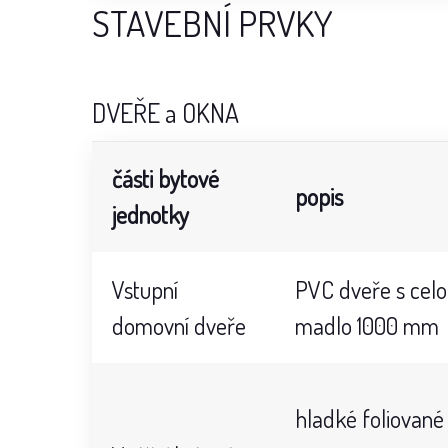
STAVEBNÍ PRVKY
DVEŘE a OKNA
části bytové
popis
jednotky
Vstupní
PVC dveře s celop
domovní dveře
madlo 1000 mm
hladké foliované