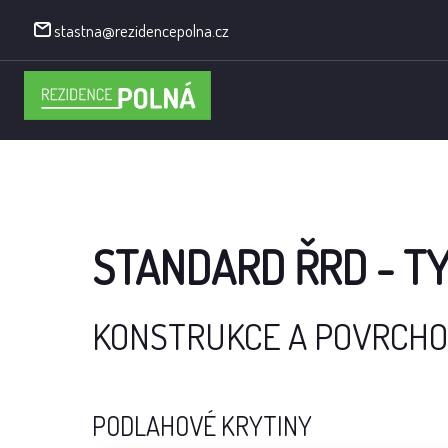
stastna@rezidencepolna.cz
STANDARD ŘRD - T
KONSTRUKCE A POVRCHO
PODLAHOVÉ KRYTINY