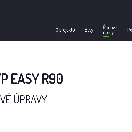
Řadové
O projektu
Byty
P
domy
YP EASY R90
VÉ ÚPRAVY