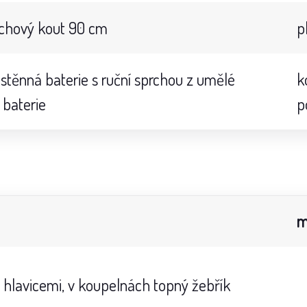
rchový kout 90 cm
p
těnná baterie s ruční sprchou z umělé
k
 baterie
p
m
 hlavicemi, v koupelnách topný žebřík