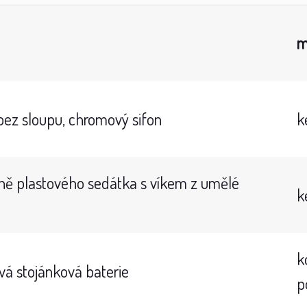
m
ez sloupu, chromový sifon
k
ě plastového sedátka s víkem z umělé
k
k
á stojánková baterie
p