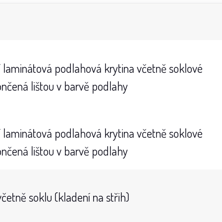
í laminátová podlahová krytina včetně soklové
končená lištou v barvě podlahy
í laminátová podlahová krytina včetně soklové
končená lištou v barvě podlahy
četně soklu (kladení na střih)