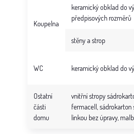
keramický obklad do vý
předpisových rozměrů
Koupelna
stěny a strop
WC
keramický obklad do vý
Ostatní
vnitřní stropy sádrokar
části
fermacell, sádrokarton
domu
linkou bez úpravy, mal