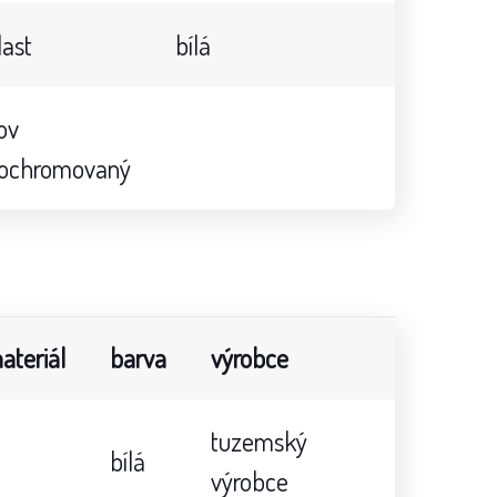
last
bílá
ov
ochromovaný
ateriál
barva
výrobce
tuzemský
bílá
výrobce