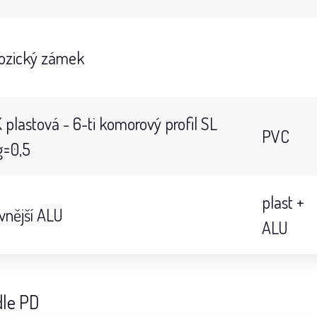
dozický zámek
lastová - 6-ti komorový profil SL
PVC
g=0,5
plast +
 vnější ALU
ALU
dle PD