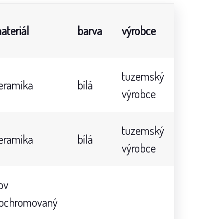
ateriál
barva
výrobce
tuzemský
eramika
bílá
výrobce
tuzemský
eramika
bílá
výrobce
ov
ochromovaný