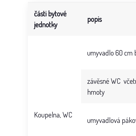
části bytové
popis
jednotky
umyvadlo 60 cm b
závěsné WC včetn
hmoty
Koupelna, WC
umyvadlová pákov